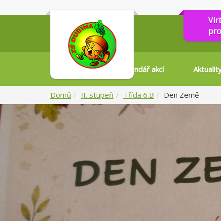
Vir
pro
Kalendář akcí
Aktualit
Domů
II. stupeň
Třída 6.B
Den Země