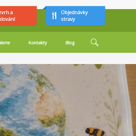
zvrh a
Objednávky
plování
stravy
Hledat
lerie
Kontakty
Blog
Vyhledávání