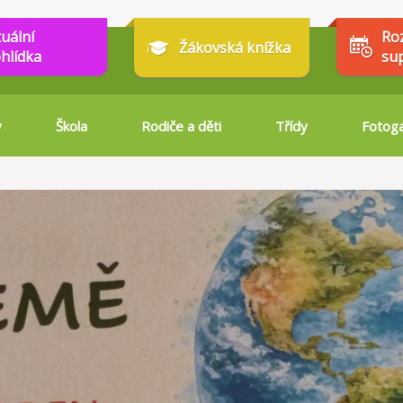
tuální
Ro
Žákovská knížka
hlídka
su
y
Škola
Rodiče a děti
Třídy
Fotoga