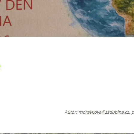
ě
Autor:
moravkova@zsdubina.cz
, 