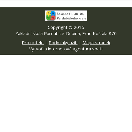
Copyright © 2015
Základní škola Pardubice-Dubina, Erno Košťála 870
Pro učitele
|
Podmínky užití
|
Mapa stránek
Vytvořila internetová agentura voatt