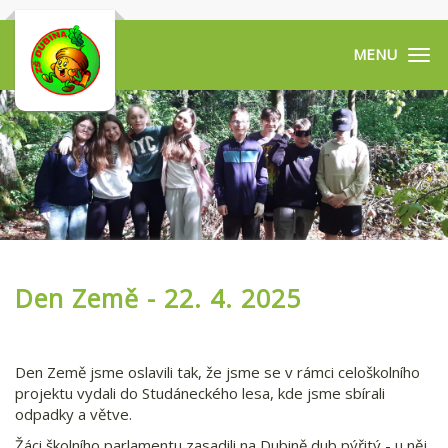
Tog
navi
Den Země - 22. 4. 2025
Den Země jsme oslavili tak, že jsme se v rámci celoškolního
projektu vydali do Studáneckého lesa, kde jsme sbírali
odpadky a větve.
Žáci školního parlamentu zasadili na Dubině dub pýřitý - u něj