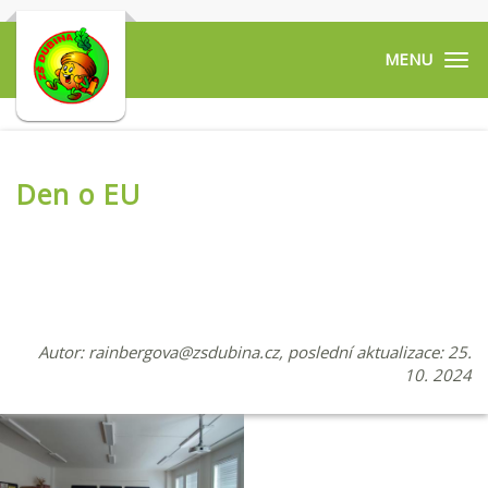
Tog
navi
Den o EU
Autor:
rainbergova@zsdubina.cz
, poslední aktualizace: 25.
10. 2024