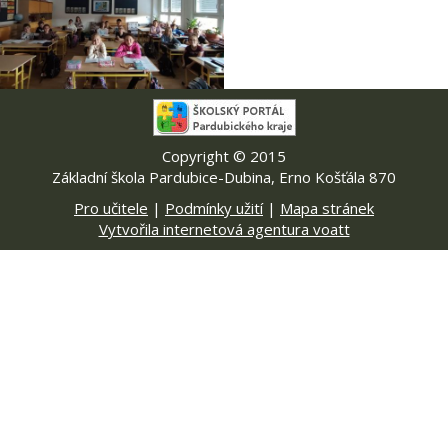
Copyright © 2015
Základní škola Pardubice-Dubina, Erno Košťála 870
Pro učitele
|
Podmínky užití
|
Mapa stránek
Vytvořila internetová agentura voatt