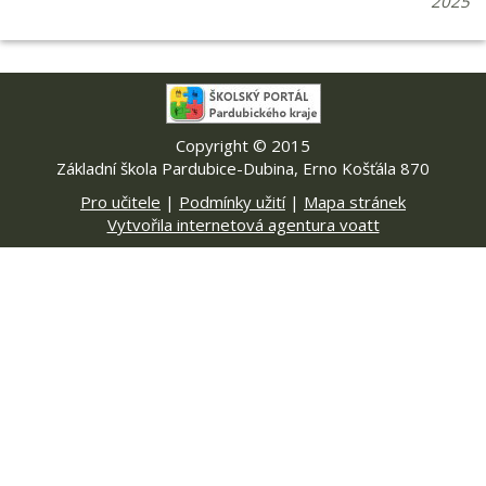
2025
Copyright © 2015
Základní škola Pardubice-Dubina, Erno Košťála 870
Pro učitele
|
Podmínky užití
|
Mapa stránek
Vytvořila internetová agentura voatt