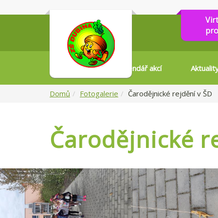
Vir
pro
Kalendář akcí
Aktualit
Domů
Fotogalerie
Čarodějnické rejdění v ŠD
Čarodějnické r