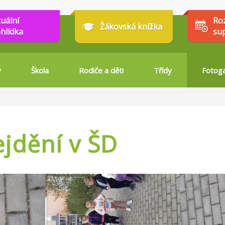
tuální
Ro
Žákovská knížka
hlídka
su
y
Škola
Rodiče a děti
Třídy
Fotoga
ejdění v ŠD