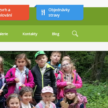
zvrh a
Objednávky
plování
stravy
Hledat
lerie
Kontakty
Blog
Vyhledávání