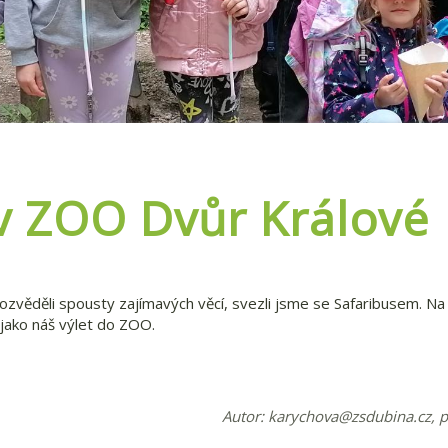
 v ZOO Dvůr Králové
věděli spousty zajímavých věcí, svezli jsme se Safaribusem. Na p
jako náš výlet do ZOO.
Autor:
karychova@zsdubina.cz
, 