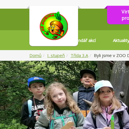
Vir
pro
Kalendář akcí
Aktualit
Domů
I. stupeň
Třída 3.A
Byli jsme v ZOO 