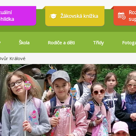
tuální
Ro
Žákovská knížka
hlídka
su
y
Škola
Rodiče a děti
Třídy
Fotoga
Dvůr Králové