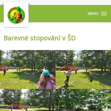
Tog
navi
Barevné stopování v ŠD