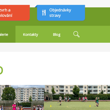
zvrh a
Objednávky
plování
stravy
Hledat
lerie
Kontakty
Blog
Vyhledávání
D