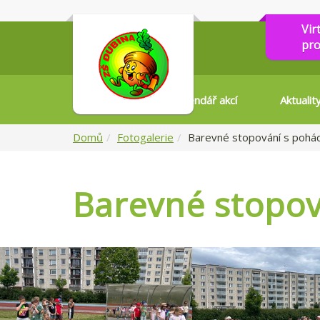
Vir
pro
Kalendář akcí
Aktualit
Domů
Fotogalerie
Barevné stopování s pohá
Barevné stopov