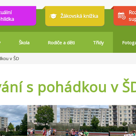
tuální
Ro
Žákovská knížka
hlídka
su
y
Škola
Rodiče a děti
Třídy
Fotoga
dkou v ŠD
ání s pohádkou v Š