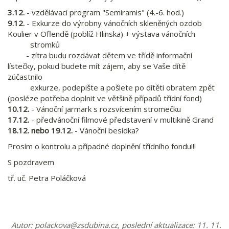
3.12.
- ​vzdělávací program "Semiramis" (4.-6. hod.)
9.12.
- Exkurze do výrobny vánočních skleněných ozdob
Koulier v Oflendě (poblíž Hlinska) + výstava vánočních
stromků
​ - zítra budu rozdávat dětem ve třídě informační
lístečky, pokud budete mít zájem, aby se Vaše dítě
zúčastnilo
exkurze, podepište a pošlete po dítěti obratem zpět
(posléze potřeba doplnit ve většině případů třídní fond)
10.12.
- Vánoční jarmark s rozsvícením stromečku​
17.12.
- předvánoční filmové představení v multikině Grand
18.12. nebo 19.12.
- Vánoční besídka?​
Prosím o kontrolu a případné doplnění třídního fondu​!!!
S pozdravem
tř. uč. Petra Poláčková
Autor:
polackova@zsdubina.cz
, poslední aktualizace: 11. 11.