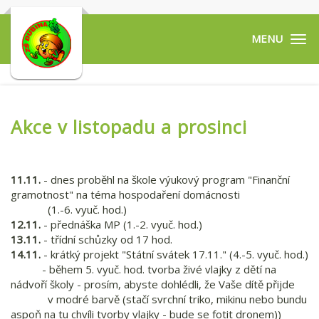
Tog
navi
Akce v listopadu a prosinci
11.11.
- dnes proběhl na škole výukový program "Finanční
gramotnost" na téma hospodaření domácnosti​
(1.-6. vyuč. hod.)
12.11.
- předná​ška MP (1.-2. vyuč. hod.)
13.11.
- třídní schůzky od 17 hod.
14.11.
- krátký projekt "Státní svátek 17.11." (4.-5. vyuč. hod.)
- během 5. vyuč​. hod. tvorba živé vlajky z dětí na
nádvoří školy - prosím, abyste dohlédli, že Vaše dítě přijde
v modré barvě (stačí svrchní triko, mikinu nebo bundu
aspoň na tu chvíli tvorby vlajky - bude se fotit dronem))